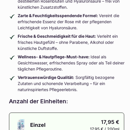
destillierten Rosenblüten und Hyaluronsäure – frei von
künstlichen Zusatzstoffen.
Zarte & Feuchtigkeitsspendende Formel:
Vereint die
erfrischende Essenz der Rose mit der pflegenden
Leichtigkeit von Hyaluronsäure.
Frische & Geschmeidigkeit für die Haut:
Verleiht ein
frisches Hautgefühl – ohne Parabene, Alkohol oder
künstliche Duftstoffe.
Wellness- & Hautpflege-Must-have:
Ideal als
Gesichtswasser, erfrischendes Spray oder als Teil deiner
täglichen Pflegeroutine.
Vertrauenswürdige Qualität:
Sorgfältig bezogene
Zutaten und schonende Verarbeitung – für ein
naturinspiriertes Pflegeerlebnis.
Anzahl der Einheiten:
17,95 €
Einzel
17,95 € / 200ml