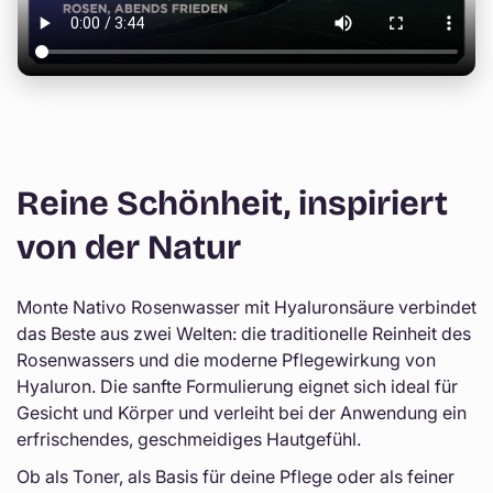
Γ
o
s
ť
o
u
z
b
Reine Schönheit, inspiriert
a
von der Natur
l
e
Monte Nativo Rosenwasser mit Hyaluronsäure verbindet
n
das Beste aus zwei Welten: die traditionelle Reinheit des
i
Rosenwassers und die moderne Pflegewirkung von
a
Hyaluron. Die sanfte Formulierung eignet sich ideal für
Gesicht und Körper und verleiht bei der Anwendung ein
erfrischendes, geschmeidiges Hautgefühl.
Ob als Toner, als Basis für deine Pflege oder als feiner