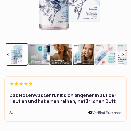
Otvoriť
médium
1
v
modálnom
okne
Das Rosenwasser fühlt sich angenehm auf der
Haut an und hat einen reinen, natürlichen Duft.
A.
Verified Purchase