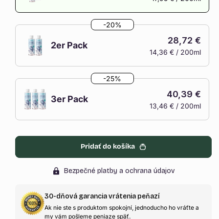
Variant
je
-20%
vypredaný
28,72 €
alebo
2er Pack
14,36 € / 200ml
nedostupný
Variant
je
-25%
vypredaný
40,39 €
alebo
3er Pack
13,46 € / 200ml
nedostupný
Variant
je
vypredaný
Pridať do košíka
alebo
nedostupný
Bezpečné platby a ochrana údajov
30-dňová garancia vrátenia peňazí
Ak nie ste s produktom spokojní, jednoducho ho vráťte a
my vám pošleme peniaze späť.