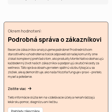
Okrem hodnotení:
Podrobná správa o zákazníkovi
Recenzie zákazníkov analyzujeme podrobne! Prostredníctvom
starostlivého vyhodnotenia tisícok odpovedí od našej komunity sme
získali komplexný prehľad o tom, ako produkty Monte Nativo obohacujú
každodenný život našich zákazníkov a podporujú skutočné cesty za
wellness. Táto správa obsahuje nielen spätnú väzbu týkajúcu sa
zložiek, ale aj demonštruje, ako naša filozofia funguje v praxi – pre telo,
myseľ a potešenie.
Zistite viac
Tieto informácie slúžia len na vzdelávacie účely a nenahrádzajú
lekársku pomoc, diagnózu ani liečbu.
Prehľady zákazníkov