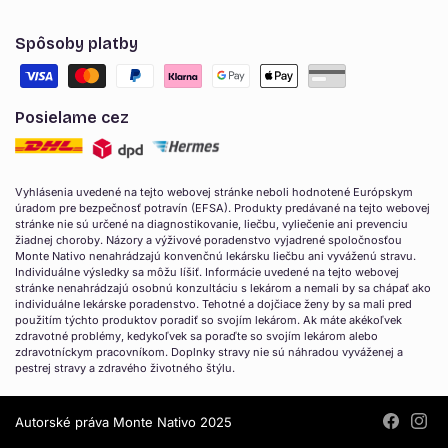
Spôsoby platby
Posielame cez
Vyhlásenia uvedené na tejto webovej stránke neboli hodnotené Európskym
úradom pre bezpečnosť potravín (EFSA). Produkty predávané na tejto webovej
stránke nie sú určené na diagnostikovanie, liečbu, vyliečenie ani prevenciu
žiadnej choroby. Názory a výživové poradenstvo vyjadrené spoločnosťou
Monte Nativo nenahrádzajú konvenčnú lekársku liečbu ani vyváženú stravu.
Individuálne výsledky sa môžu líšiť. Informácie uvedené na tejto webovej
stránke nenahrádzajú osobnú konzultáciu s lekárom a nemali by sa chápať ako
individuálne lekárske poradenstvo. Tehotné a dojčiace ženy by sa mali pred
použitím týchto produktov poradiť so svojím lekárom. Ak máte akékoľvek
zdravotné problémy, kedykoľvek sa poraďte so svojím lekárom alebo
zdravotníckym pracovníkom. Doplnky stravy nie sú náhradou vyváženej a
pestrej stravy a zdravého životného štýlu.
Autorské práva Monte Nativo 2025
Facebook
Insta