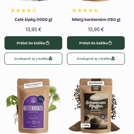
Celé šípky (1000 g)
Mletý kardamóm (150 g)
Normálna
13,95 €
Normálna
13,95 €
cena
cena
Pridať do košíka
Pridať do košíka
Dostupné aj v balíku
Dostupné aj v balíku