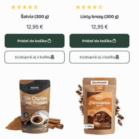
Šalvia (300 g)
Listy brezy (300 g)
Normálna
12,95 €
Normálna
12,95 €
cena
cena
Pridať do košíka
Pridať do košíka
Dostupné aj v balíku
Dostupné aj v balíku