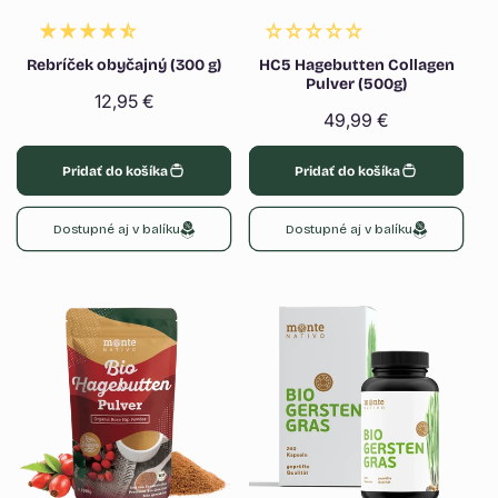
Rebríček obyčajný (300 g)
HC5 Hagebutten Collagen
Pulver (500g)
Normálna
12,95 €
Normálna
49,99 €
cena
cena
Pridať do košíka
Pridať do košíka
Dostupné aj v balíku
Dostupné aj v balíku