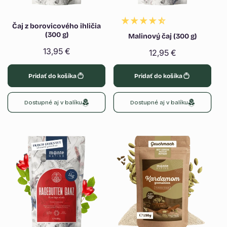
Čaj z borovicového ihličia
(300 g)
Malinový čaj (300 g)
Normálna
13,95 €
Normálna
12,95 €
cena
cena
Pridať do košíka
Pridať do košíka
Dostupné aj v balíku
Dostupné aj v balíku