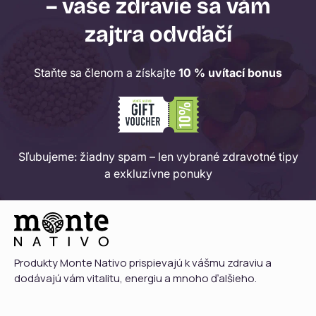
– vaše zdravie sa vám
zajtra odvďačí
Staňte sa členom a získajte
10 % uvítací bonus
Sľubujeme: žiadny spam – len vybrané zdravotné tipy
a exkluzívne ponuky
Produkty Monte Nativo prispievajú k vášmu zdraviu a
dodávajú vám vitalitu, energiu a mnoho ďalšieho.