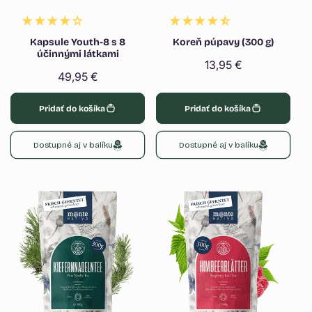
Kapsule Youth-8 s 8
Koreň púpavy (300 g)
účinnými látkami
Normálna
13,95 €
Normálna
49,95 €
cena
cena
Pridať do košíka
Pridať do košíka
Dostupné aj v balíku
Dostupné aj v balíku