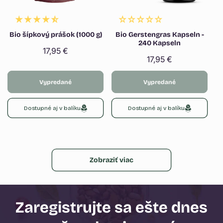
Bio šípkový prášok (1000 g)
Bio Gerstengras Kapseln -
240 Kapseln
Normálna
17,95 €
Normálna
17,95 €
cena
cena
Vypredané
Vypredané
Dostupné aj v balíku
Dostupné aj v balíku
Zobraziť viac
Zaregistrujte sa ešte dnes