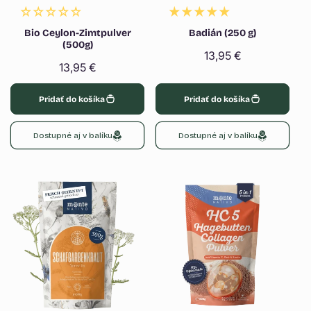
Γ
Bio Ceylon-Zimtpulver
Badián (250 g)
(500g)
Normálna
13,95 €
Normálna
13,95 €
cena
cena
Pridať do košíka
Pridať do košíka
Dostupné aj v balíku
Dostupné aj v balíku