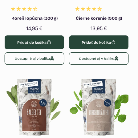
Koreň lopúcha (300 g)
Čierne korenie (500 g)
Normálna
14,95 €
Normálna
13,95 €
cena
cena
Pridať do košíka
Pridať do košíka
Dostupné aj v balíku
Dostupné aj v balíku