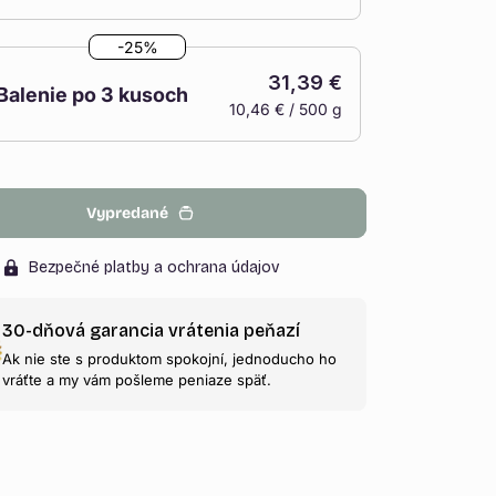
Variant
je
-25%
vypredaný
31,39 €
alebo
Balenie po 3 kusoch
10,46 € / 500 g
nedostupný
Variant
je
vypredaný
alebo
Vypredané
nedostupný
Bezpečné platby a ochrana údajov
30-dňová garancia vrátenia peňazí
Ak nie ste s produktom spokojní, jednoducho ho
vráťte a my vám pošleme peniaze späť.