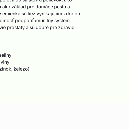
o ako základ pre domáce pesto a
 semienka sú tiež vynikajúcim zdrojom
omôcť podporiť imunitný systém.
ie prostaty a sú dobré pre zdravie
eliny
oviny
zinok, železo)