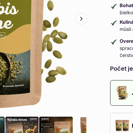
Bohat
bielk
Kulin
müsli
Overe
sprac
čerstv
Počet je