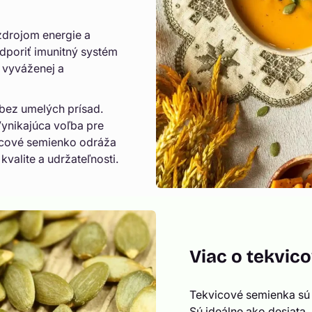
zdrojom energie a
dporiť imunitný systém
u vyváženej a
bez umelých prísad.
Vynikajúca voľba pre
vicové semienko odráža
valite a udržateľnosti.
Viac o tekvi
Tekvicové semienka sú n
Sú ideálne ako desiata,