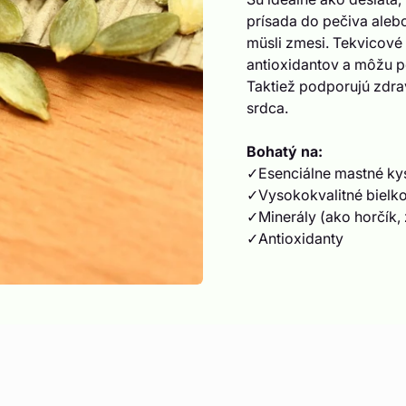
prísada do pečiva aleb
müsli zmesi. Tekvicové
antioxidantov a môžu p
Taktiež podporujú zdrav
srdca.
Bohatý na:
✓Esenciálne mastné kys
✓Vysokokvalitné bielk
✓Minerály (ako horčík, 
✓Antioxidanty