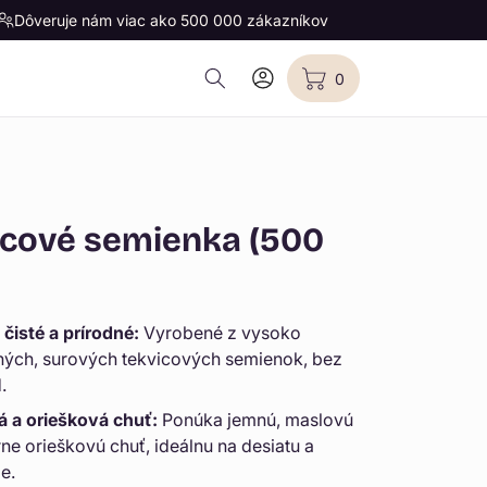
Dôveruje nám viac ako 500 000 zákazníkov
Počet
Prihlásiť
Košík
položiek:
0
sa
0
icové semienka (500
čisté a prírodné:
Vyrobené z vysoko
tných, surových tekvicových semienok, bez
.
 a oriešková chuť:
Ponúka jemnú, maslovú
ne orieškovú chuť, ideálnu na desiatu a
e.