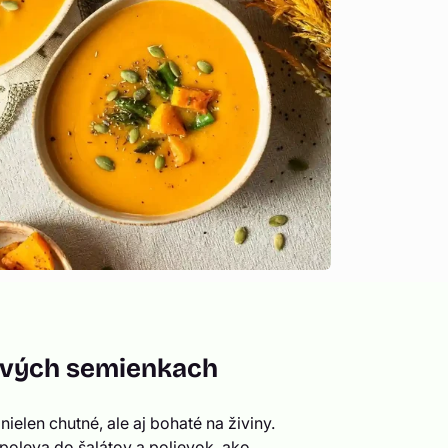
cových semienkach
ielen chutné, ale aj bohaté na živiny.
 poleva do šalátov a polievok, ako