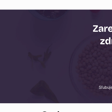
Zare
zd
Sľubuj