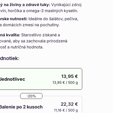
ý na živiny a zdravé tuky:
Vynikajúci zdroj
ovín, horčíka a omega-3 mastných kyselín.
árske nutnosti:
Ideálne do šalátov, pečiva,
 a domácich zmesí na pochutiny.
ná kvalita:
Starostlivo získané a
ované, aby sa zachovala prirodzená
osť a nutričná hodnota.
dnotiek:
13,95 €
Jednotlivec
13,95 € / 500 g
Variant
je
-20%
vypredaný
22,32 €
alebo
Balenie po 2 kusoch
11,16 € / 500 g
nedostupný