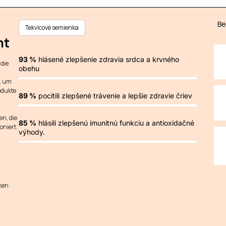
Be
Tekvicové semienka
ht
93 %
hlásené zlepšenie zdravia srdca a krvného
die
obehu
, um
odukte
89 %
pocítili zlepšené trávenie a lepšie zdravie čriev
en, die
85 %
hlásili zlepšenú imunitnú funkciu a antioxidačné
oniert.
výhody.
ken
r