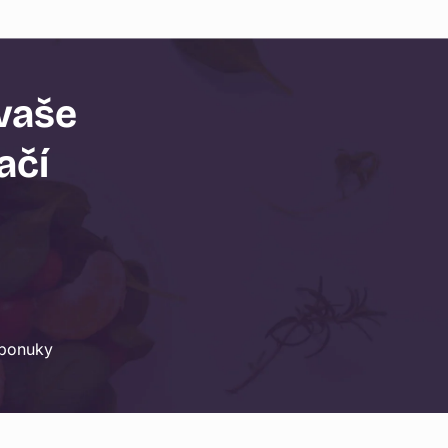
 vaše
ačí
 ponuky