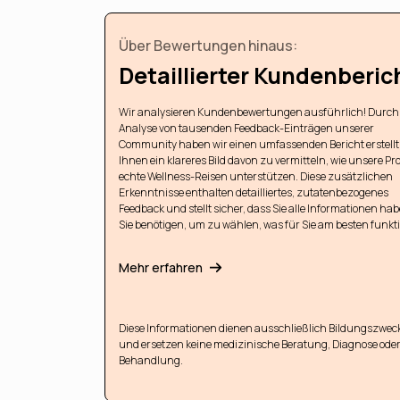
Über Bewertungen hinaus:
Detaillierter Kundenberic
Wir analysieren Kundenbewertungen ausführlich! Durch 
Analyse von tausenden Feedback-Einträgen unserer
Community haben wir einen umfassenden Bericht erstellt
Ihnen ein klareres Bild davon zu vermitteln, wie unsere Pr
echte Wellness-Reisen unterstützen. Diese zusätzlichen
Erkenntnisse enthalten detailliertes, zutatenbezogenes
Feedback und stellt sicher, dass Sie alle Informationen hab
Sie benötigen, um zu wählen, was für Sie am besten funkti
Mehr erfahren
Diese Informationen dienen ausschließlich Bildungszwec
und ersetzen keine medizinische Beratung, Diagnose ode
Behandlung.