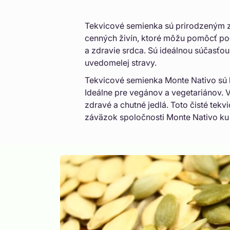
ť
o
Tekvicové semienka sú prirodzeným 
u
cenných živín, ktoré môžu pomôcť po
z
a zdravie srdca. Sú ideálnou súčasťo
uvedomelej stravy.
b
Tekvicové semienka Monte Nativo sú 
a
Ideálne pre vegánov a vegetariánov. 
l
zdravé a chutné jedlá. Toto čisté tek
e
záväzok spoločnosti Monte Nativo ku k
n
i
a