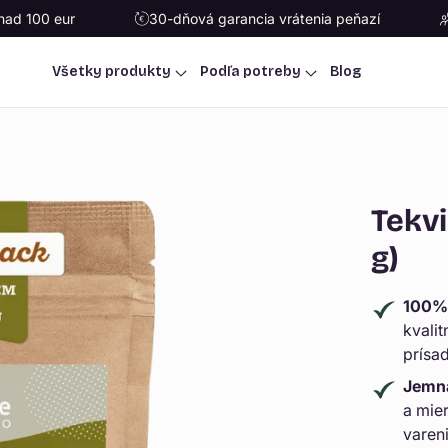
nad 100 eur
30-dňová garancia vrátenia peňazí
Všetky produkty
Podľa potreby
Blog
Tekv
g)
100% 
kvali
prísad
Jemná
a mier
vareni