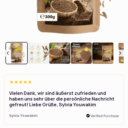
Otvoriť
médium
1
v
modálnom
okne
Vielen Dank, wir sind äußerst zufrieden und
haben uns sehr über die persönliche Nachricht
gefreut! Liebe Grüße, Sylvia Youwakim
Sylvia Youwakim
Verified Purchase