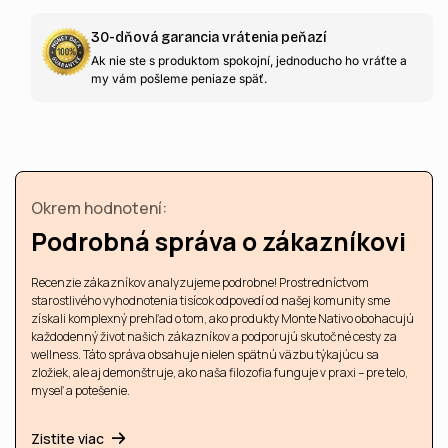
30-dňová garancia vrátenia peňazí
Ak nie ste s produktom spokojní, jednoducho ho vráťte a
my vám pošleme peniaze späť.
Okrem hodnotení:
Podrobná správa o zákazníkovi
Recenzie zákazníkov analyzujeme podrobne! Prostredníctvom
starostlivého vyhodnotenia tisícok odpovedí od našej komunity sme
získali komplexný prehľad o tom, ako produkty Monte Nativo obohacujú
každodenný život našich zákazníkov a podporujú skutočné cesty za
wellness. Táto správa obsahuje nielen spätnú väzbu týkajúcu sa
zložiek, ale aj demonštruje, ako naša filozofia funguje v praxi – pre telo,
myseľ a potešenie.
Zistite viac