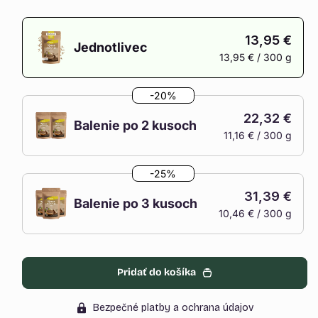
13,95 €
Jednotlivec
13,95 € / 300 g
Variant
je
-20%
vypredaný
22,32 €
alebo
Balenie po 2 kusoch
11,16 € / 300 g
nedostupný
Variant
je
-25%
vypredaný
31,39 €
alebo
Balenie po 3 kusoch
10,46 € / 300 g
nedostupný
Variant
je
vypredaný
Pridať do košíka
alebo
nedostupný
Bezpečné platby a ochrana údajov