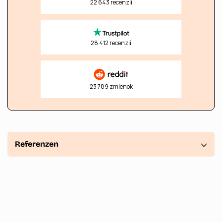
22 643 recenzií
28 412 recenzií
23 789 zmienok
O
b
Referenzen
s
a
h
s
m