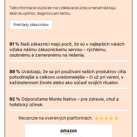
Tieto informácie slúžia len na vzdelávacie účely a nenahrádzajú
lekársku pomoc, diagnózu ani liečbu.
Prehľady zákazníkov
91 %
Naši zákazníci majú pocit, že sú v najlepších rukách
vďaka nášmu zákazníckemu servisu – rýchlemu,
osobnému a zameranému na riešenia.
89 %
Uvádzajú, že sa pri používaní našich produktov cítia
pohodlnejšie a celkovo uvedomelejšie – či už pri varení, v
každodennom živote alebo ako súčasť svojich rituálov.
92 %
Odporúčame Monte Nativo – pre zdravie, chuť a
holistický účinok.
Recenzie na overených platformách: