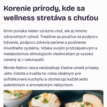
Γ
o
Korenie prírody, kde sa
ž
n
wellness stretáva s chuťou
o
s
Kmín ponúka nielen výraznú chuť, ale aj mnoho
ť
zdravotných výhod. Tradične sa používa na podporu
o
trávenia, podporu zdravia pečene a posilnenie
u
imunitného systému. Vďaka svojim protizápalovým a
z
metabolizmus stimulujúcim vlastnostiam je vysoko
cenený aj v naturopatii.
b
a
Monte Nativo rasca neobsahuje žiadne umelé prísady.
Jeho čistota a kvalita ho robia ideálnym pre
l
sofistikovanú kuchyňu a obohacujú každé jedlo
e
autentickým a aromatickým nádychom.
n
i
a