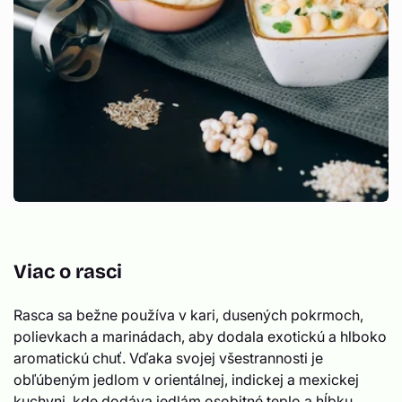
Viac o rasci
Rasca sa bežne používa v kari, dusených pokrmoch,
polievkach a marinádach, aby dodala exotickú a hlboko
aromatickú chuť. Vďaka svojej všestrannosti je
obľúbeným jedlom v orientálnej, indickej a mexickej
kuchyni, kde dodáva jedlám osobitné teplo a hĺbku.