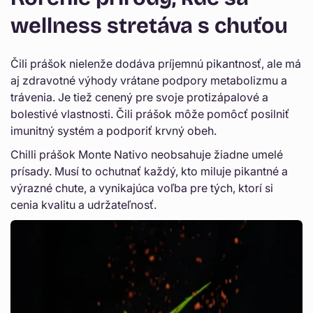
Γ
n
wellness stretáva s chuťou
o
s
Čili prášok nielenže dodáva príjemnú pikantnosť, ale má
ť
aj zdravotné výhody vrátane podpory metabolizmu a
o
trávenia. Je tiež cenený pre svoje protizápalové a
u
bolestivé vlastnosti. Čili prášok môže pomôcť posilniť
z
imunitný systém a podporiť krvný obeh.
b
Chilli prášok Monte Nativo neobsahuje žiadne umelé
a
prísady. Musí to ochutnať každý, kto miluje pikantné a
výrazné chute, a vynikajúca voľba pre tých, ktorí si
l
cenia kvalitu a udržateľnosť.
e
n
i
a