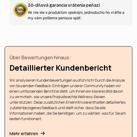
30-dňová garancia vrátenia peňazí
Ak nie ste s produktom spokojní, jednoducho ho vráťte a
my vám pošleme peniaze späť.
Über Bewertungen hinaus:
Detaillierter Kundenbericht
Wir analysieren Kundenbewertungen ausführlich! Durch die Analyse
von tausenden Feedback-Einträgen unserer Community haben wir
einen umfassenden Bericht erstellt, um Ihnen ein klareres Bild davon
zu vermitteln, wie unsere Produkte echte Wellness-Reisen
unterstützen. Diese zusätzlichen Erkenntnisse enthalten detailliertes,
zutatenbezogenes Feedback und stellt sicher, dass Sie alle
Informationen haben, die Sie benötigen, um zu wählen, was für Sie am
besten funktioniert.
Mehr erfahren