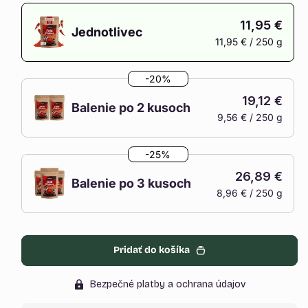
11,95 €
Jednotlivec
11,95 € / 250 g
Variant
je
-20%
vypredaný
19,12 €
alebo
Balenie po 2 kusoch
9,56 € / 250 g
nedostupný
Variant
je
-25%
vypredaný
26,89 €
alebo
Balenie po 3 kusoch
8,96 € / 250 g
nedostupný
Variant
je
vypredaný
Pridať do košíka
alebo
nedostupný
Bezpečné platby a ochrana údajov