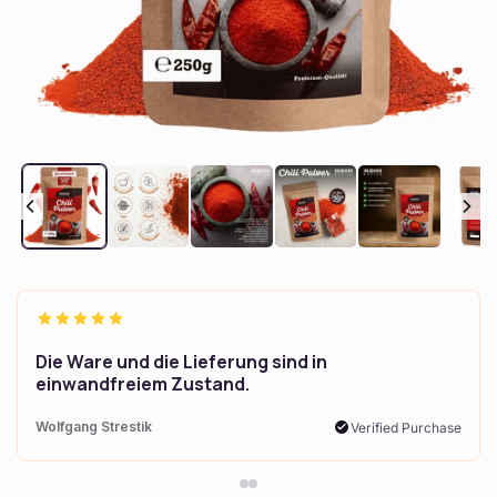
Otvoriť
médium
1
v
modálnom
okne
Die Ware und die Lieferung sind in
einwandfreiem Zustand.
Wolfgang Strestik
Verified Purchase