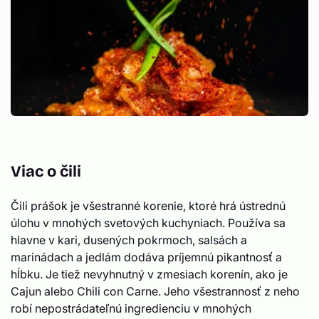
Viac o čili
Čili prášok je všestranné korenie, ktoré hrá ústrednú
úlohu v mnohých svetových kuchyniach. Používa sa
hlavne v kari, dusených pokrmoch, salsách a
marinádach a jedlám dodáva príjemnú pikantnosť a
hĺbku. Je tiež nevyhnutný v zmesiach korenín, ako je
Cajun alebo Chili con Carne. Jeho všestrannosť z neho
robí nepostrádateľnú ingredienciu v mnohých