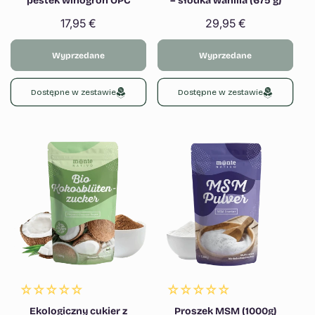
pestek winogron OPC
– słodka wanilia (675 g)
Cena
17,95 €
Cena
29,95 €
regularna
regularna
Wyprzedane
Wyprzedane
Dostępne w zestawie
Dostępne w zestawie
Ekologiczny cukier z
Proszek MSM (1000g)