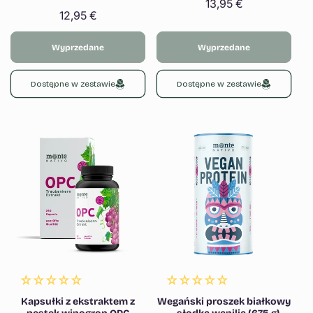
Γ
Cena
13,95 €
Cena
12,95 €
regularna
regularna
Wyprzedane
Wyprzedane
Dostępne w zestawie
Dostępne w zestawie
Kapsułki z ekstraktem z
Wegański proszek białkowy