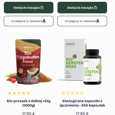
regularna
Dodaj do koszyka
Dodaj do koszyka
Dostępne w zestawie
Dostępne w zestawie
Bio proszek z dzikiej róży
Ekologiczne kapsułki z
(1000g)
jęczmienia - 240 kapsułek
Cena
17,95 €
Cena
17,95 €