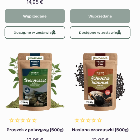
Cena
14,95 €
regularna
regularna
Wyprzedane
Wyprzedane
Dostępne w zestawie
Dostępne w zestawie
Proszek z pokrzywy (500g)
Nasiona czarnuszki (500g)