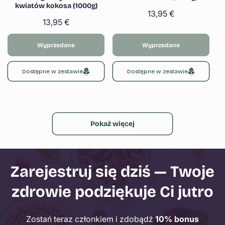
kwiatów kokosa (1000g)
Cena
13,95 €
Cena
13,95 €
regularna
regularna
Wyprzedane
Wyprzedane
Dostępne w zestawie
Dostępne w zestawie
Pokaż więcej
Zarejestruj się dziś — Twoje
zdrowie podziękuje Ci jutro
Zostań teraz członkiem i zdobądź
10% bonus