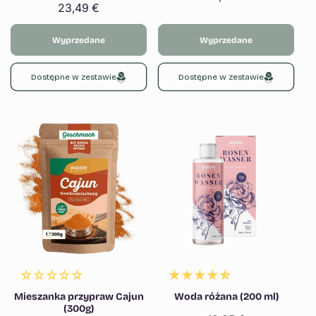
Cena
23,49 €
regularna
regularna
Wyprzedane
Wyprzedane
Dostępne w zestawie
Dostępne w zestawie
Mieszanka przypraw Cajun
Woda różana (200 ml)
(300g)