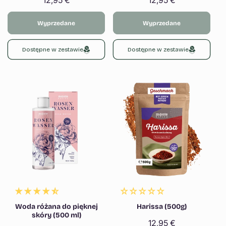
Cena
12,95 €
Cena
12,95 €
regularna
regularna
Wyprzedane
Wyprzedane
Dostępne w zestawie
Dostępne w zestawie
Woda różana do pięknej
Harissa (500g)
skóry (500 ml)
Cena
12,95 €