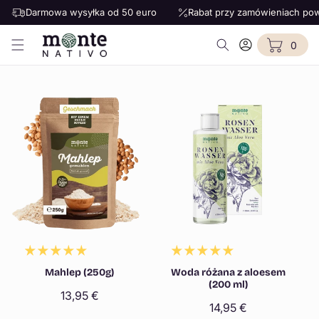
Darmowa wysyłka od 50 euro
Rabat przy zamówieniach pow
Przejdź do treści
0
Zaloguj
Koszyk
pozycje(-
0
się
i)
Mahlep (250g)
Woda różana z aloesem
(200 ml)
Cena
13,95 €
Cena
14,95 €
regularna