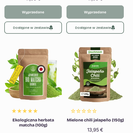
regularna
regularna
Wyprzedane
Wyprzedane
Dostępne w zestawie
Dostępne w zestawie
Ekologiczna herbata
Mielone chili jalapeño (150g)
matcha (100g)
Cena
13,95 €