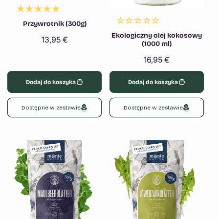
Przywrotnik (300g)
Ekologiczny olej kokosowy
Cena
13,95 €
(1000 ml)
regularna
Cena
16,95 €
regularna
Dodaj do koszyka
Dodaj do koszyka
Dostępne w zestawie
Dostępne w zestawie