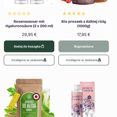
Rosenwasser mit
Bio proszek z dzikiej róży
Hyaluronsäure (2 x 200 ml)
(1000g)
Cena
29,95 €
Cena
17,95 €
regularna
regularna
Dodaj do koszyka
Wyprzedane
Dostępne w zestawie
Dostępne w zestawie