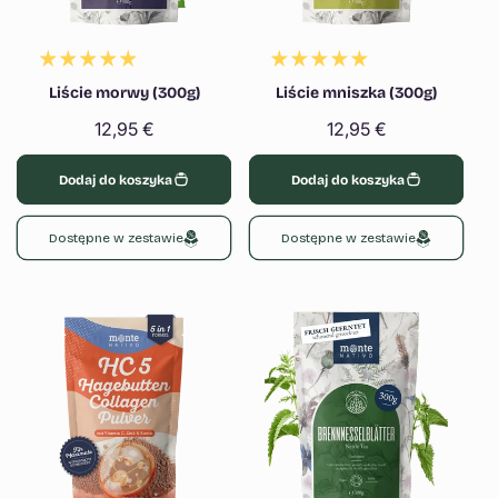
Liście morwy (300g)
Liście mniszka (300g)
Cena
12,95 €
Cena
12,95 €
regularna
regularna
Dodaj do koszyka
Dodaj do koszyka
Dostępne w zestawie
Dostępne w zestawie