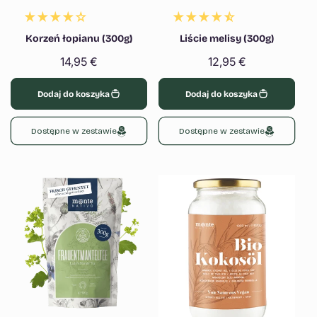
Korzeń łopianu (300g)
Liście melisy (300g)
Cena
14,95 €
Cena
12,95 €
regularna
regularna
Dodaj do koszyka
Dodaj do koszyka
Dostępne w zestawie
Dostępne w zestawie