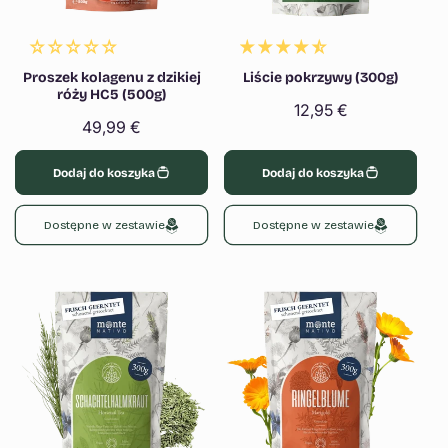
Proszek kolagenu z dzikiej
Liście pokrzywy (300g)
róży HC5 (500g)
Cena
12,95 €
Cena
49,99 €
regularna
regularna
Dodaj do koszyka
Dodaj do koszyka
Dostępne w zestawie
Dostępne w zestawie