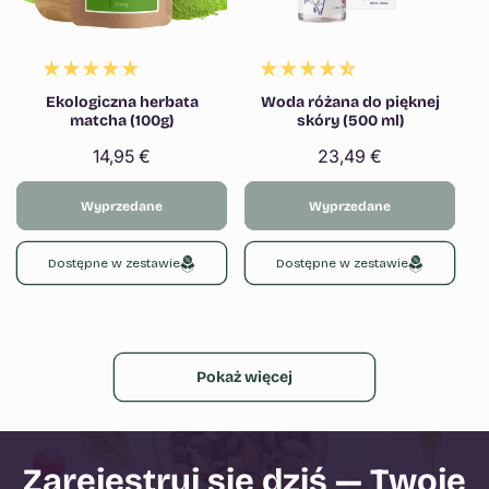
Ekologiczna herbata
Woda różana do pięknej
matcha (100g)
skóry (500 ml)
Cena
14,95 €
Cena
23,49 €
regularna
regularna
Wyprzedane
Wyprzedane
Dostępne w zestawie
Dostępne w zestawie
Pokaż więcej
Zarejestruj się dziś — Twoje