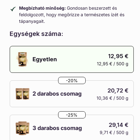
Megbízható minőség:
Gondosan beszerzett és
feldolgozott, hogy megőrizze a természetes ízét és
tápanyagait.
Egységek száma:
12,95 €
Egyetlen
12,95 € / 500 g
A
változat
-20%
elfogyott
20,72 €
vagy
2 darabos csomag
10,36 € / 500 g
nincs
A
készleten
változat
-25%
elfogyott
29,14 €
vagy
3 darabos csomag
9,71 € / 500 g
nincs
A