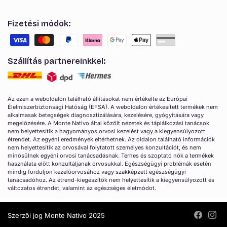
Fizetési módok:
Szállítás partnereinkkel:
Az ezen a weboldalon található állításokat nem értékelte az Európai
Élelmiszerbiztonsági Hatóság (EFSA). A weboldalon értékesített termékek nem
alkalmasak betegségek diagnosztizálására, kezelésére, gyógyítására vagy
megelőzésére. A Monte Nativo által közölt nézetek és táplálkozási tanácsok
nem helyettesítik a hagyományos orvosi kezelést vagy a kiegyensúlyozott
étrendet. Az egyéni eredmények eltérhetnek. Az oldalon található információk
nem helyettesítik az orvosával folytatott személyes konzultációt, és nem
minősülnek egyéni orvosi tanácsadásnak. Terhes és szoptató nők a termékek
használata előtt konzultáljanak orvosukkal. Egészségügyi problémák esetén
mindig forduljon kezelőorvosához vagy szakképzett egészségügyi
tanácsadóhoz. Az étrend-kiegészítők nem helyettesítik a kiegyensúlyozott és
változatos étrendet, valamint az egészséges életmódot.
Szerzői jog Monte Nativo 2025
Facebook
Insta