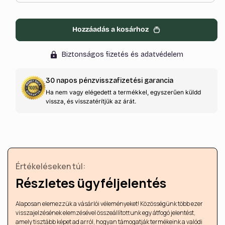
készleten
változat
elfogyott
Hozzáadás a kosárhoz
vagy
nincs
Biztonságos fizetés és adatvédelem
készleten
30 napos pénzvisszafizetési garancia
Ha nem vagy elégedett a termékkel, egyszerűen küldd
vissza, és visszatérítjük az árát.
Értékeléseken túl:
Részletes ügyféljelentés
Alaposan elemezzük a vásárlói véleményeket! Közösségünk több ezer
visszajelzésének elemzésével összeállítottunk egy átfogó jelentést,
amely tisztább képet ad arról, hogyan támogatják termékeink a valódi