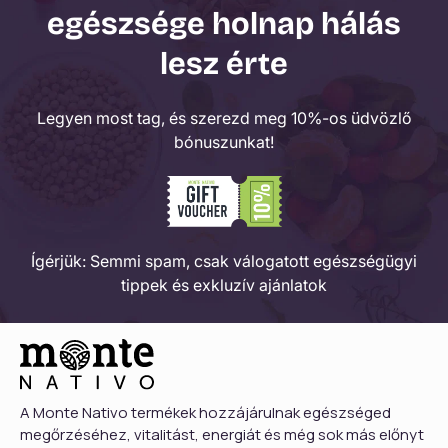
egészsége holnap hálás
lesz érte
Legyen most tag, és szerezd meg 10%-os üdvözlő
bónuszunkat!
Ígérjük: Semmi spam, csak válogatott egészségügyi
tippek és exkluzív ajánlatok
A Monte Nativo termékek hozzájárulnak egészséged
megőrzéséhez, vitalitást, energiát és még sok más előnyt