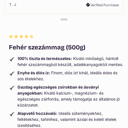
T. J.
Verified Purchase
Fehér szezámmag (500g)
100% tiszta és természetes:
Kiváló minőségű, hántolt
fehér szezámmagból készült, adalékanyagoktól mentes.
Enyhe és diós íz:
Finom, diós ízt kínál, ideális édes és
sós ételekhez.
Gazdag egészséges zsírokban és ásványi
anyagokban:
Kiváló kalcium-, magnézium- és
egészséges zsírforrás, amely támogatja az általános jó
közérzetet.
Alapvető hozzávaló:
Ideális süteményekhez,
feltétekhez, tahinihez, valamint ázsiai és keleti ételek
ízesítéséhez.