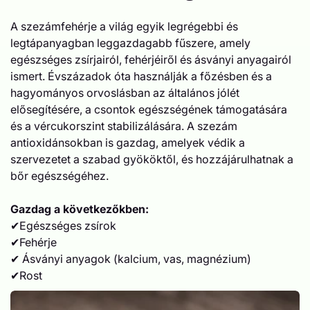
A szezámfehérje a világ egyik legrégebbi és
legtápanyagban leggazdagabb fűszere, amely
egészséges zsírjairól, fehérjéiről és ásványi anyagairól
ismert. Évszázadok óta használják a főzésben és a
hagyományos orvoslásban az általános jólét
elősegítésére, a csontok egészségének támogatására
és a vércukorszint stabilizálására. A szezám
antioxidánsokban is gazdag, amelyek védik a
szervezetet a szabad gyököktől, és hozzájárulhatnak a
bőr egészségéhez.
Gazdag a következőkben:
✔Egészséges zsírok
✔Fehérje
✔ Ásványi anyagok (kalcium, vas, magnézium)
✔Rost