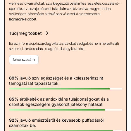
wellness folyamatokat. Ez a kiegészítő betekintés részletes, összetevő-
specifikus visszajelzéseket is tartalmaz, biztosítva, hogy minden
szükséges információ birtokában válassd ki az számodra
legmegfelelőbbet.
Tudj meg többet
Ez az információ kizárólag oktatási célokat szolgál, és nem helyettesíti
az orvosi tanácsadást, diagnózist vagy kezelést.
fehér szezám
89%
javuló szív egészséget és a koleszterinszint
támogatását tapasztalták.
85%
értékelték az antioxidáns tulajdonságokat és a
csontok egészségére gyakorolt ​​jótékony hatását
92%
javuló emésztésről és kevesebb puffadásról
számoltak be.