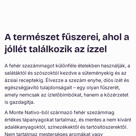
Γ
e
c
s
u
A természet fűszerei, ahol a
k
h
jóllét találkozik az ízzel
a
t
A fehér szezámmagot különféle ételekben használják, a
ó
salátáktól és szószoktól kezdve a süteményekig és az
t
ázsiai receptekig. Élvezze a szezám enyhe, diós ízét és
a
egészségjavító tulajdonságait – egy olyan fűszerét,
r
amely nemcsak az ízlelőbimbókat, hanem a közérzetet
is gazdagítja.
t
a
A Monte Nativo-ból származó fehér szezámmag
értékes tápanyagokat tartalmaz, és mentes a nem kívánt
l
adalékanyagoktól, színezékektől és tartósítószerektől.
o
Nem tartalmaz mesterséges aromákat vagy