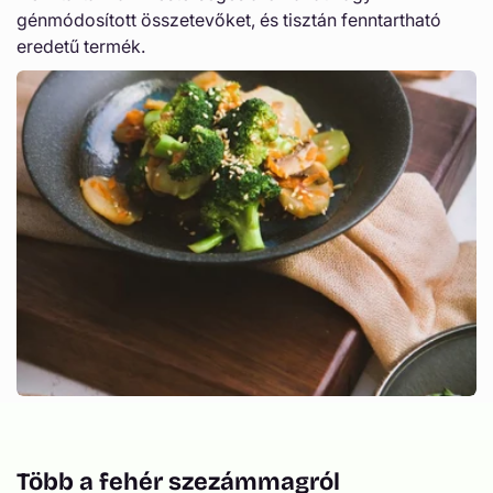
m
génmódosított összetevőket, és tisztán fenntartható
eredetű termék.
Több a fehér szezámmagról