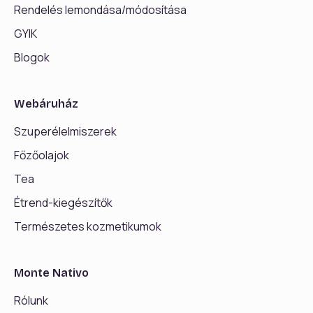
Rendelés lemondása/módosítása
GYIK
Blogok
Webáruház
Szuperélelmiszerek
Főzőolajok
Tea
Étrend-kiegészítők
Természetes kozmetikumok
Monte Nativo
Rólunk