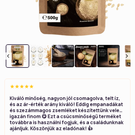
1.
médiafájl
megnyitása
a
modális
párbeszédpanelen
Kiváló minőség, nagyon jól csomagolva, telt íz,
és az ár-érték arány kiváló! Eddig empanadákat
és szezámmagos zsemléket készítettünk vele…
igazán finom 😋 Ezt a csúcsminőségű terméket
továbbra is használni fogjuk, és a családunknak
ajánljuk. Köszönjük az eladónak! 👍