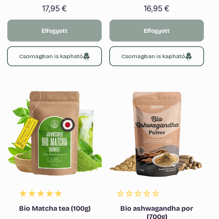
Normál
17,95 €
Normál
16,95 €
ár
ár
Elfogyott
Elfogyott
Csomagban is kapható
Csomagban is kapható
Bio Matcha tea (100g)
Bio ashwagandha por
(700g)