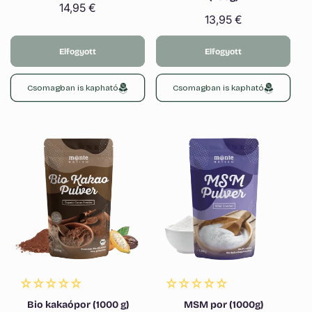
Normál
14,95 €
Normál
13,95 €
ár
ár
Elfogyott
Elfogyott
Csomagban is kapható
Csomagban is kapható
Bio kakaópor (1000 g)
MSM por (1000g)