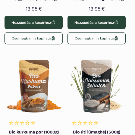
Normál
13,95 €
Normál
13,95 €
ár
ár
Hozzáadás a kosárhoz
Hozzáadás a kosárhoz
Csomagban is kapható
Csomagban is kapható
Bio kurkuma por (1000g)
Bio útifűmaghéj (500g)