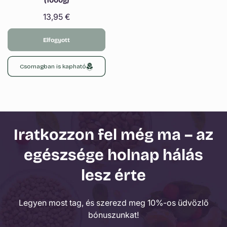
(1000g)
Normál
13,95 €
ár
Elfogyott
Csomagban is kapható
Iratkozzon fel még ma – az
egészsége holnap hálás
lesz érte
Legyen most tag, és szerezd meg 10%-os üdvözlő
bónuszunkat!