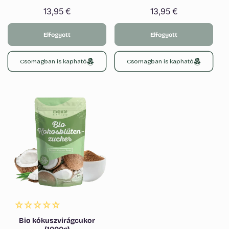
Γ
Normál
13,95 €
Normál
13,95 €
ár
ár
Elfogyott
Elfogyott
Csomagban is kapható
Csomagban is kapható
Bio kókuszvirágcukor