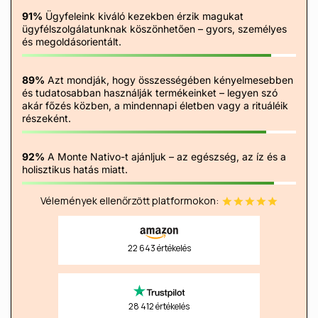
91%
Ügyfeleink kiváló kezekben érzik magukat
ügyfélszolgálatunknak köszönhetően – gyors, személyes
és megoldásorientált.
89%
Azt mondják, hogy összességében kényelmesebben
és tudatosabban használják termékeinket – legyen szó
akár főzés közben, a mindennapi életben vagy a rituáléik
részeként.
92%
A Monte Nativo-t ajánljuk – az egészség, az íz és a
holisztikus hatás miatt.
Vélemények ellenőrzött platformokon:
22 643 értékelés
28 412 értékelés