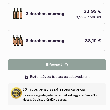
elfogyott
23,99 €
vagy
3 darabos csomag
3,99 € / 500 ml
nincs
A
készleten
változat
elfogyott
vagy
6 darabos csomag
38,19 €
nincs
A
készleten
változat
elfogyott
Elfogyott
vagy
nincs
Biztonságos fizetés és adatvédelem
készleten
30 napos pénzvisszafizetési garancia
Ha nem vagy elégedett a termékkel, egyszerűen küldd
vissza, és visszatérítjük az árát.