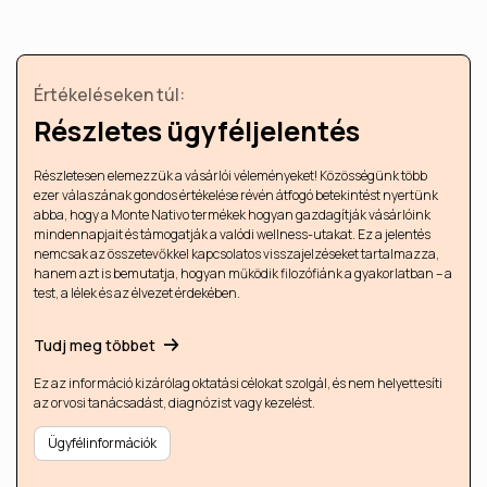
Értékeléseken túl:
Részletes ügyféljelentés
Részletesen elemezzük a vásárlói véleményeket! Közösségünk több
ezer válaszának gondos értékelése révén átfogó betekintést nyertünk
abba, hogy a Monte Nativo termékek hogyan gazdagítják vásárlóink ​​
mindennapjait és támogatják a valódi wellness-utakat. Ez a jelentés
nemcsak az összetevőkkel kapcsolatos visszajelzéseket tartalmazza,
hanem azt is bemutatja, hogyan működik filozófiánk a gyakorlatban – a
test, a lélek és az élvezet érdekében.
Tudj meg többet
Ez az információ kizárólag oktatási célokat szolgál, és nem helyettesíti
az orvosi tanácsadást, diagnózist vagy kezelést.
Ügyfélinformációk