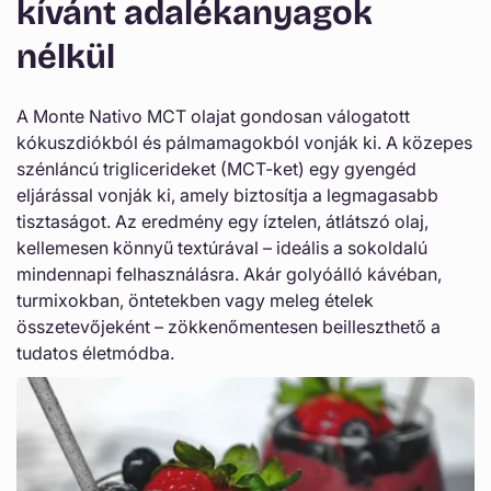
Γ
kívánt adalékanyagok
t
ó
nélkül
t
a
A Monte Nativo MCT olajat gondosan válogatott
r
kókuszdiókból és pálmamagokból vonják ki. A közepes
t
szénláncú triglicerideket (MCT-ket) egy gyengéd
a
eljárással vonják ki, amely biztosítja a legmagasabb
tisztaságot. Az eredmény egy íztelen, átlátszó olaj,
l
kellemesen könnyű textúrával – ideális a sokoldalú
o
mindennapi felhasználásra. Akár golyóálló kávéban,
m
turmixokban, öntetekben vagy meleg ételek
összetevőjeként – zökkenőmentesen beilleszthető a
tudatos életmódba.