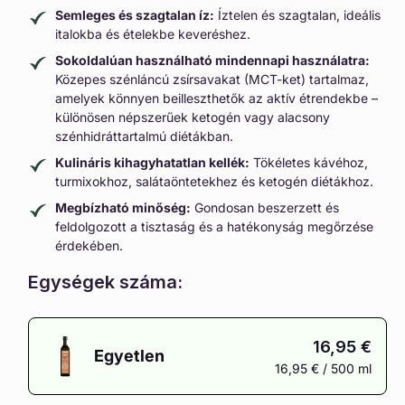
Semleges és szagtalan íz:
Íztelen és szagtalan, ideális
italokba és ételekbe keveréshez.
Sokoldalúan használható mindennapi használatra:
Közepes szénláncú zsírsavakat (MCT-ket) tartalmaz,
amelyek könnyen beilleszthetők az aktív étrendekbe –
különösen népszerűek ketogén vagy alacsony
szénhidráttartalmú diétákban.
Kulináris kihagyhatatlan kellék:
Tökéletes kávéhoz,
turmixokhoz, salátaöntetekhez és ketogén diétákhoz.
Megbízható minőség:
Gondosan beszerzett és
feldolgozott a tisztaság és a hatékonyság megőrzése
érdekében.
Egységek száma:
16,95 €
Egyetlen
16,95 € / 500 ml
A
változat