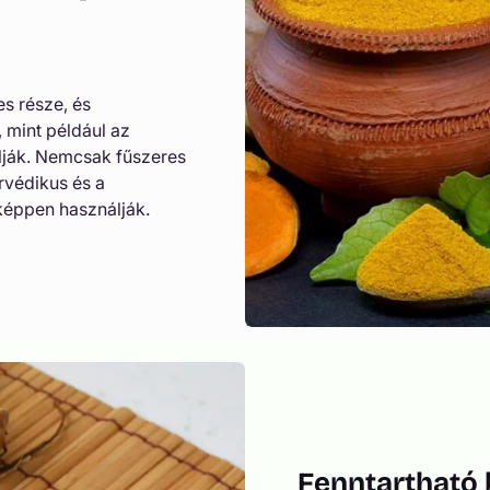
s része, és
 mint például az
álják. Nemcsak fűszeres
rvédikus és a
éppen használják.
Fenntartható 