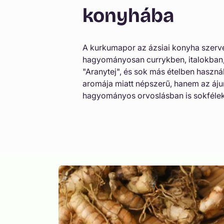
konyhába
ó
t
a
A kurkumapor az ázsiai konyha szerve
hagyományosan currykben, italokban,
r
"Aranytej", és sok más ételben haszn
t
aromája miatt népszerű, hanem az áju
a
hagyományos orvoslásban is sokfélek
l
o
m