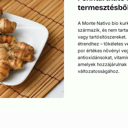
termesztésbő
A Monte Nativo bio ku
származik, és nem tar
vagy tartósítószereket.
étrendhez – tökéletes 
por értékes növényi veg
antioxidánsokat, vitami
amelyek hozzájárulnak 
változatosságához.