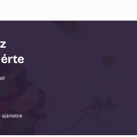
az
 érte
t!
 ajánlatok