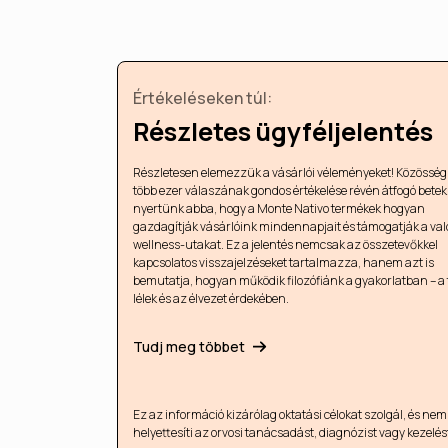
Értékeléseken túl:
Részletes ügyféljelentés
Részletesen elemezzük a vásárlói véleményeket! Közössé
több ezer válaszának gondos értékelése révén átfogó betek
nyertünk abba, hogy a Monte Nativo termékek hogyan
gazdagítják vásárlóink ​​mindennapjait és támogatják a val
wellness-utakat. Ez a jelentés nemcsak az összetevőkkel
kapcsolatos visszajelzéseket tartalmazza, hanem azt is
bemutatja, hogyan működik filozófiánk a gyakorlatban – a t
lélek és az élvezet érdekében.
Tudj meg többet
Ez az információ kizárólag oktatási célokat szolgál, és nem
helyettesíti az orvosi tanácsadást, diagnózist vagy kezelés