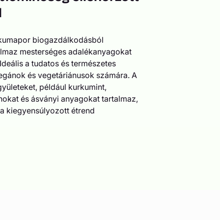
l
rkumapor biogazdálkodásból
talmaz mesterséges adalékanyagokat
 Ideális a tudatos és természetes
vegánok és vegetáriánusok számára. A
yületeket, például kurkumint,
nokat és ásványi anyagokat tartalmaz,
a kiegyensúlyozott étrend