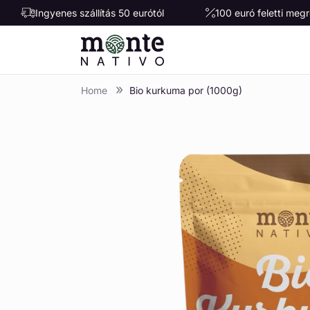
Ugrás a
Ingyenes szállítás 50 eurótól
100 euró feletti me
tartalomhoz
Home
Bio kurkuma por (1000g)
Kihagyás, és
ugrás a
termékadatokra