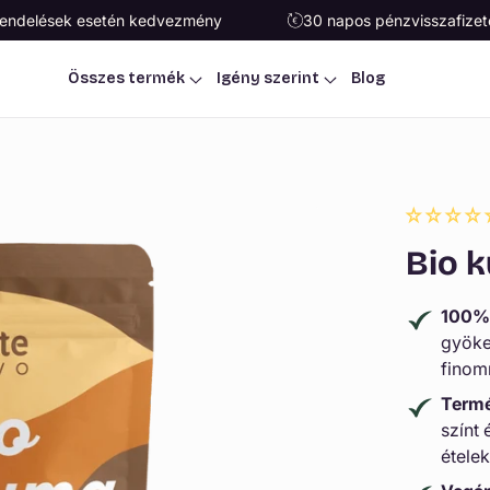
grendelések esetén kedvezmény
30 napos pénzvisszafizet
Összes termék
Igény szerint
Blog
Bio 
100% 
gyöker
finomr
Termé
színt 
ételek