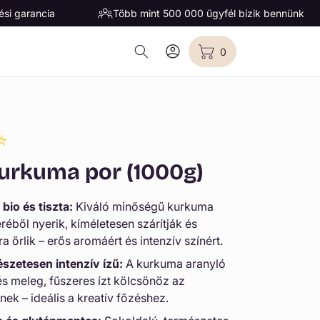
ési garancia
Több mint 500 000 ügyfél bízik bennünk
0
Bejelentkezés
Kosár
0
elem
kurkuma por (1000g)
bio és tiszta:
Kiváló minőségű kurkuma
éből nyerik, kíméletesen szárítják és
a őrlik – erős aromáért és intenzív színért.
szetesen intenzív ízű:
A kurkuma aranyló
és meleg, fűszeres ízt kölcsönöz az
nek – ideális a kreatív főzéshez.