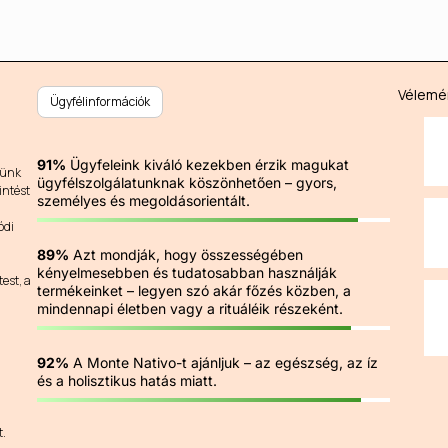
Vélemén
Ügyfélinformációk
91%
Ügyfeleink kiváló kezekben érzik magukat
günk
ügyfélszolgálatunknak köszönhetően – gyors,
intést
személyes és megoldásorientált.
ódi
89%
Azt mondják, hogy összességében
kényelmesebben és tudatosabban használják
est, a
termékeinket – legyen szó akár főzés közben, a
mindennapi életben vagy a rituáléik részeként.
92%
A Monte Nativo-t ajánljuk – az egészség, az íz
és a holisztikus hatás miatt.
t.