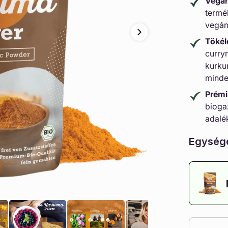
Vegán
termé
vegán
Tökél
curryr
kurku
minde
Prémi
bioga
adalé
Egység