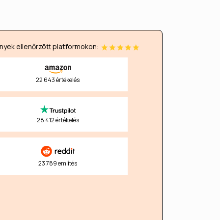
yek ellenőrzött platformokon:
22 643 értékelés
28 412 értékelés
23 789 említés