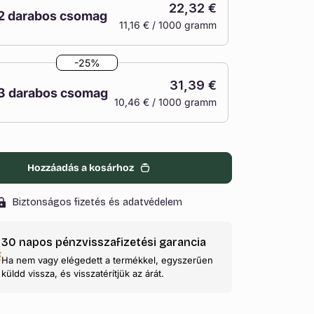
22,32 €
vagy
2 darabos csomag
11,16 € / 1000 gramm
nincs
A
készleten
változat
-25%
elfogyott
31,39 €
vagy
3 darabos csomag
10,46 € / 1000 gramm
nincs
A
t elsőosztályú, az íz pedig kiváló. Szívesen adnék 6
os ez nem lehetséges – így kell, hogy ízleljen a
készleten
változat
éppen újra meg fogom vásárolni, és szívesen
elfogyott
ativót.
vagy
Hozzáadás a kosárhoz
Verified Purchase
nincs
Biztonságos fizetés és adatvédelem
készleten
30 napos pénzvisszafizetési garancia
Ha nem vagy elégedett a termékkel, egyszerűen
küldd vissza, és visszatérítjük az árát.