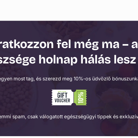
ratkozzon fel még ma – 
zsége holnap hálás lesz
egyen most tag, és szerezd meg 10%-os üdvözlő bónuszunka
Semmi spam, csak válogatott egészségügyi tippek és exkluzív