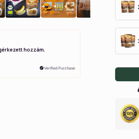
gérkezett hozzám.
A minőség abszolú
csillagot, de sajn
kurkuma! Mindenk
ajánlom a MonteN
Verified Purchase
Garling