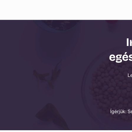
I
egés
L
Ígérjük: 