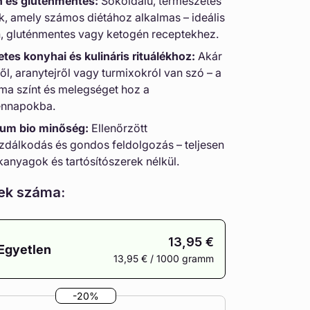
 és gluténmentes:
Sokoldalú, természetes
k, amely számos diétához alkalmas – ideális
, gluténmentes vagy ketogén receptekhez.
etes konyhai és kulináris rituálékhoz:
Akár
ől, aranytejről vagy turmixokról van szó – a
ma színt és melegséget hoz a
nnapokba.
um bio minőség:
Ellenőrzött
zdálkodás és gondos feldolgozás – teljesen
kanyagok és tartósítószerek nélkül.
ek száma:
13,95 €
Egyetlen
13,95 € / 1000 gramm
A
változat
-20%
elfogyott