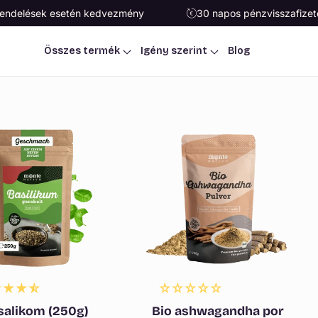
grendelések esetén kedvezmény
30 napos pénzvisszafizet
Összes termék
Igény szerint
Blog
salikom (250g)
Bio ashwagandha por