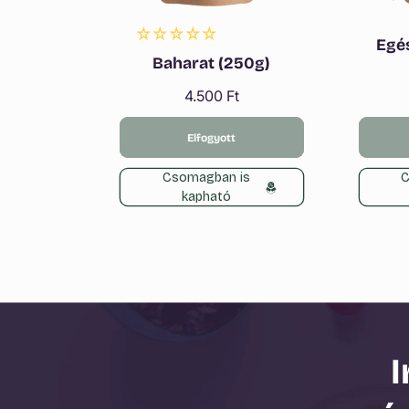
Egé
Baharat (250g)
Normál
4.500 Ft
ár
Elfogyott
Csomagban is
C
kapható
I