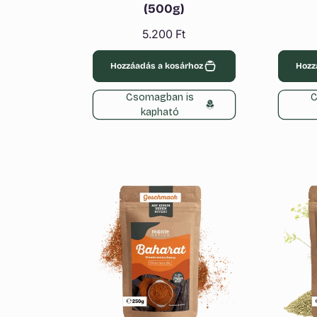
(500g)
Normál
5.200 Ft
ár
Hozzáadás a kosárhoz
Hozz
Csomagban is
C
kapható