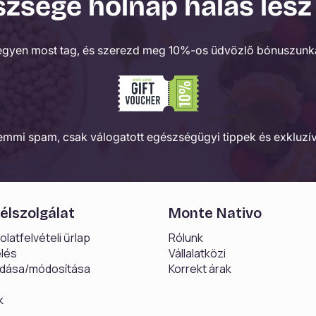
zsége holnap hálás lesz
egyen most tag, és szerezd meg 10%-os üdvözlő bónuszunka
Semmi spam, csak válogatott egészségügyi tippek és exkluzív
élszolgálat
Monte Nativo
latfelvételi űrlap
Rólunk
lés
Vállalatközi
dása/módosítása
Korrekt árak
k