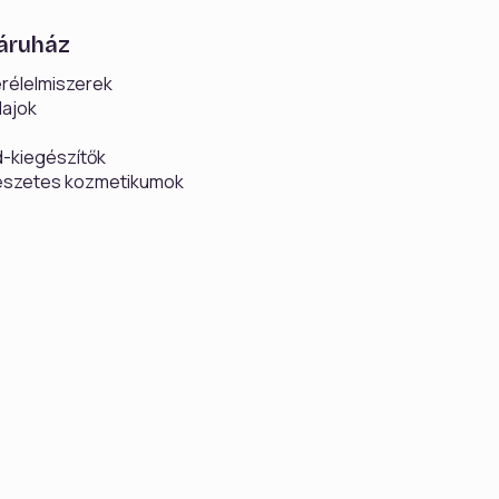
áruház
rélelmiszerek
lajok
d-kiegészítők
szetes kozmetikumok