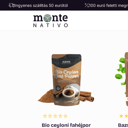
Ugrás a
Ingyenes szállítás 50 eurótól
100 euró feletti me
tartalomhoz
Bio ceyloni fahéjpor
Baz