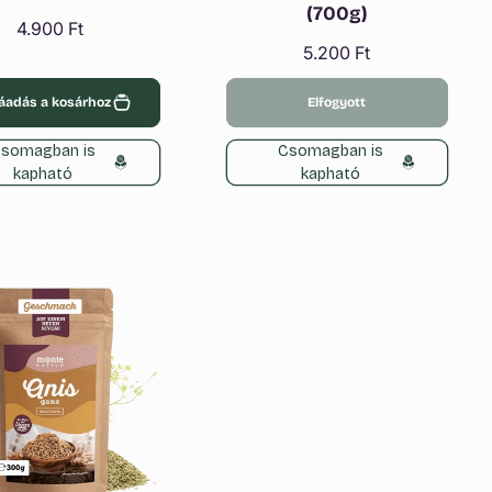
(700g)
Normál
4.900 Ft
Normál
5.200 Ft
ár
ár
áadás a kosárhoz
Elfogyott
somagban is
Csomagban is
kapható
kapható