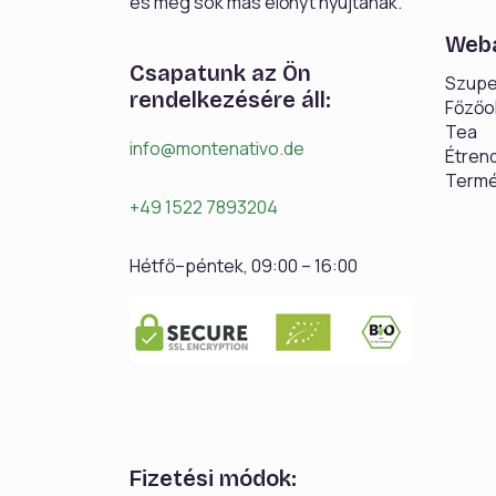
és még sok más előnyt nyújtanak.
Web
Csapatunk az Ön
Szupe
rendelkezésére áll:
Főzőo
Tea
info@montenativo.de
Étren
Termé
+49 1522 7893204
Hétfő–péntek, 09:00 – 16:00
Fizetési módok: