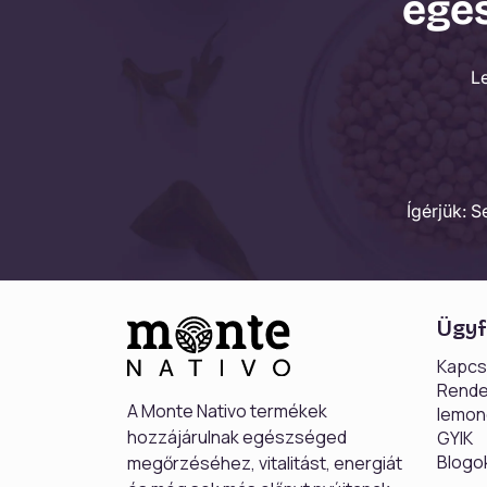
egés
L
Ígérjük: 
Ügyf
Kapcso
Rende
A Monte Nativo termékek
lemon
hozzájárulnak egészséged
GYIK
Blogo
megőrzéséhez, vitalitást, energiát