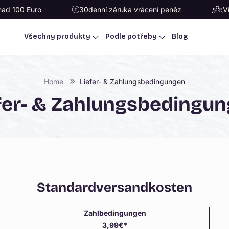
nad 100 Euro
30denní záruka vrácení peněz
V
Všechny produkty
Podle potřeby
Blog
Home
Liefer- & Zahlungsbedingungen
fer- & Zahlungsbedingu
Standardversandkosten
Zahlbedingungen
3,99€
*