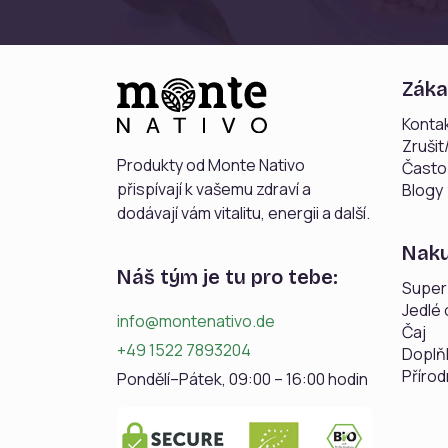
Záka
Kontak
Zruši
Produkty od Monte Nativo
Často
přispívají k vašemu zdraví a
Blogy
dodávají vám vitalitu, energii a další.
Nak
Náš tým je tu pro tebe:
Super
Jedlé 
info@montenativo.de
Čaj
+49 1522 7893204
Doplň
Přírod
Pondělí–Pátek, 09:00 – 16:00 hodin