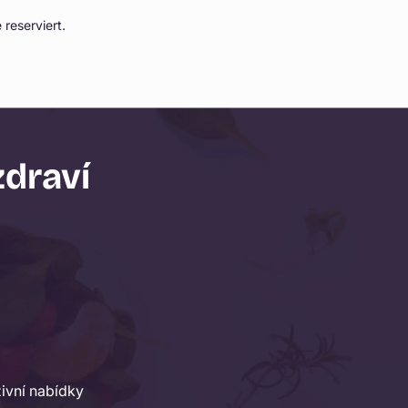
Γ
reserviert.
zdraví
ivní nabídky