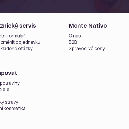
znický servis
Monte Nativo
tní formulář
O nás
t/změnit objednávku
B2B
 kladené otázky
Spravedlivé ceny
upovat
potraviny
oleje
ky stravy
ní kosmetika