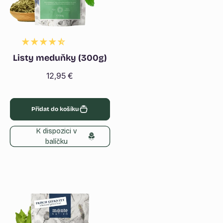
Listy meduňky (300g)
Běžná
12,95 €
cena
Přidat do košíku
K dispozici v
balíčku