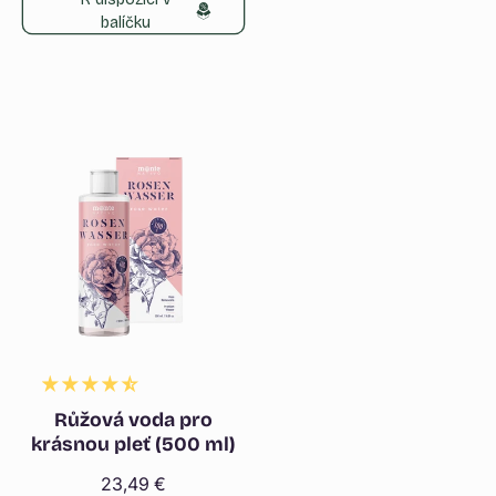
Γ
balíčku
Růžová voda pro
krásnou pleť (500 ml)
Běžná
23,49 €