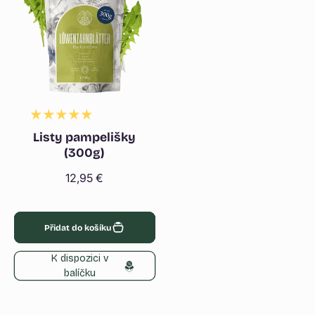
Listy pampelišky
(300g)
Běžná
12,95 €
cena
Přidat do košíku
K dispozici v
balíčku