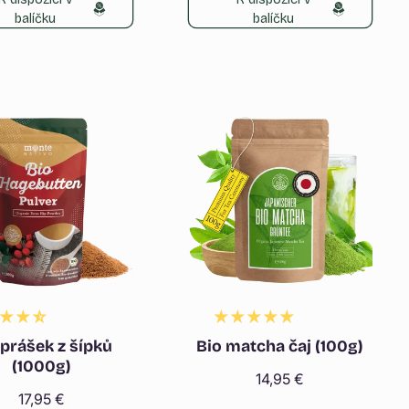
balíčku
balíčku
 prášek z šípků
Bio matcha čaj (100g)
(1000g)
Běžná
14,95 €
Běžná
17,95 €
cena