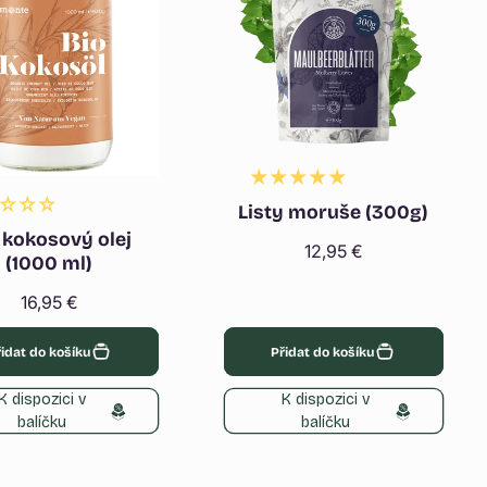
Listy moruše (300g)
 kokosový olej
Běžná
12,95 €
(1000 ml)
cena
Běžná
16,95 €
cena
idat do košíku
Přidat do košíku
K dispozici v
K dispozici v
balíčku
balíčku