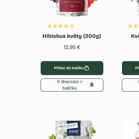
Hibiskus květy (300g)
Kv
Běžná
12,95 €
cena
Přidat do košíku
Př
K dispozici v
balíčku