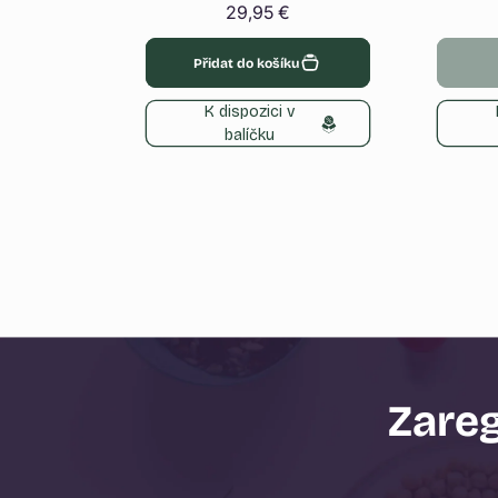
Běžná
29,95 €
cena
Přidat do košíku
K dispozici v
balíčku
Zareg