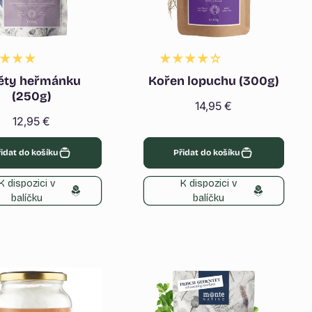
ěty heřmánku
Kořen lopuchu (300g)
(250g)
Běžná
14,95 €
Běžná
12,95 €
cena
cena
idat do košíku
Přidat do košíku
K dispozici v
K dispozici v
balíčku
balíčku