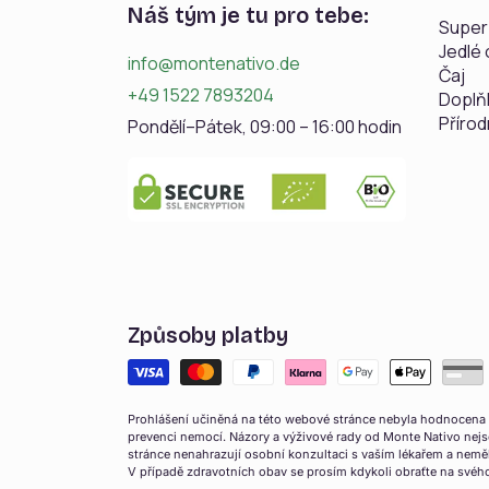
Náš tým je tu pro tebe:
Super
Jedlé 
info@montenativo.de
Čaj
+49 1522 7893204
Doplň
Přírod
Pondělí–Pátek, 09:00 – 16:00 hodin
Způsoby platby
Prohlášení učiněná na této webové stránce nebyla hodnocena 
prevenci nemocí. Názory a výživové rady od Monte Nativo nejs
stránce nenahrazují osobní konzultaci s vaším lékařem a neměl
V případě zdravotních obav se prosím kdykoli obraťte na svého