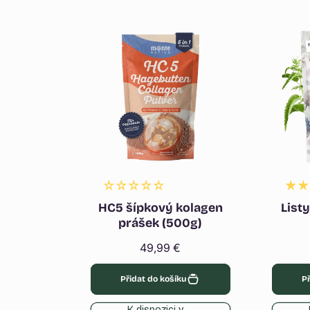
HC5 šípkový kolagen
List
prášek (500g)
Běžná
49,99 €
cena
Přidat do košíku
Př
K dispozici v