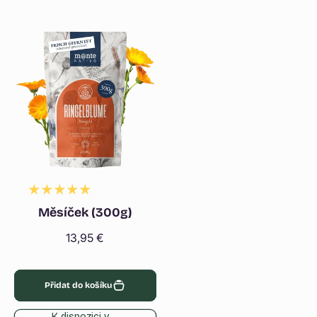
Měsíček (300g)
Běžná
13,95 €
cena
Přidat do košíku
K dispozici v