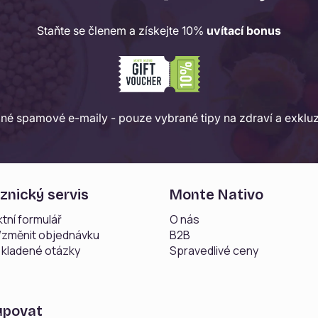
Staňte se členem a získejte 10%
uvítací bonus
dné spamové e-maily - pouze vybrané tipy na zdraví a exkluz
znický servis
Monte Nativo
tní formulář
O nás
t/změnit objednávku
B2B
 kladené otázky
Spravedlivé ceny
upovat