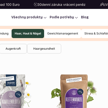
nad 100 Euro
30denní záruka vrácení peněz
V
Všechny produkty
Podle potřeby
Blog
ündung
Haar, Haut & Nägel
Gewichtsmanagement
Stress & Schlafs
Augenkraft
Haargesundheit