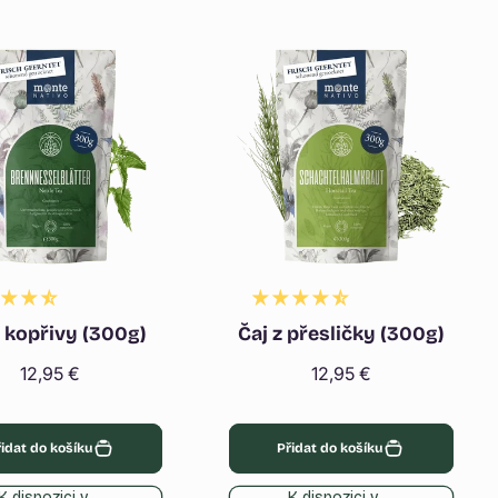
y kopřivy (300g)
Čaj z přesličky (300g)
Běžná
12,95 €
Běžná
12,95 €
cena
cena
idat do košíku
Přidat do košíku
K dispozici v
K dispozici v