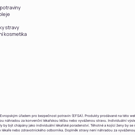
potraviny
oleje
ky stravy
ní kosmetika
Evropským úřadem pro bezpečnost potravin (EFSA). Produkty prodávané na této webo
ou náhradou za konvenční lékařskou léčbu nebo vyváženou stravu. Individuální výsl
y by být chápány jako individuální lékařské poradenství. Těhotné a kojící ženy by se
 lékaře nebo zdravotnického odborníka. Doplněk stravy není náhradou za vyváženou a