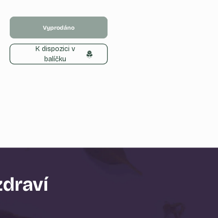
cena
Vyprodáno
K dispozici v
balíčku
zdraví