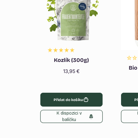
Kozlík (300g)
Bio
Běžná
13,95 €
cena
Přidat do košíku
Př
K dispozici v
balíčku