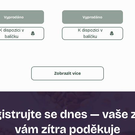
cena
Vyprodáno
Vyprodáno
K dispozici v
K dispozici v
balíčku
balíčku
Zobrazit více
istrujte se dnes — vaše 
vám zítra poděkuje