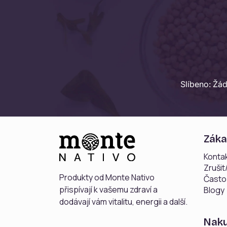
Slíbeno: Žá
Záka
Kontak
Zruši
Produkty od Monte Nativo
Často
přispívají k vašemu zdraví a
Blogy
dodávají vám vitalitu, energii a další.
Nak