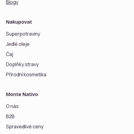
Blogy
Nakupovat
Superpotraviny
Jedlé oleje
Čaj
Doplňky stravy
Přírodní kosmetika
Monte Nativo
O nás
B2B
Spravedlivé ceny