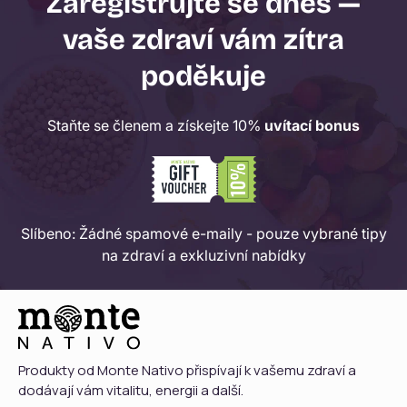
Zaregistrujte se dnes —
vaše zdraví vám zítra
poděkuje
Staňte se členem a získejte 10%
uvítací bonus
Slíbeno: Žádné spamové e-maily - pouze vybrané tipy
na zdraví a exkluzivní nabídky
Produkty od Monte Nativo přispívají k vašemu zdraví a
dodávají vám vitalitu, energii a další.