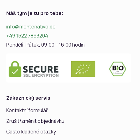
Náš tým je tu pro tebe:
info@montenativo.de
+49 1522 7893204
Pondělí–Pátek, 09:00 – 16:00 hodin
Zákaznický servis
Kontaktní formulář
Zrušit/změnit objednávku
Často kladené otázky