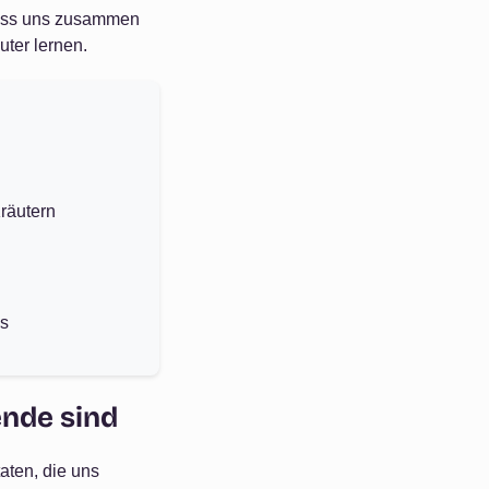
 Lass uns zusammen
ter lernen.
räutern
es
nde sind
aten, die uns