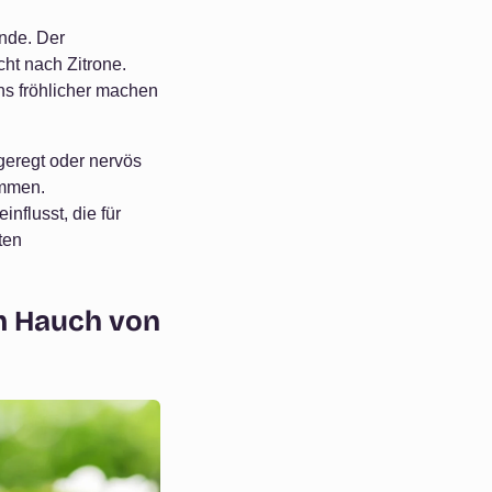
ende. Der
cht nach Zitrone.
ns fröhlicher machen
fgeregt oder nervös
ommen.
nflusst, die für
ten
m Hauch von