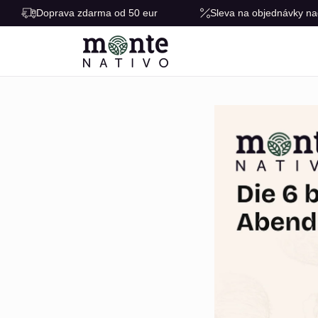
Doprava zdarma od 50 eur
Sleva na objednávky na
Přejít k obsahu