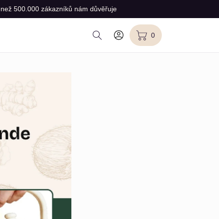
 než 500.000 zákazníků nám důvěřuje
Přihlásit
0
Košík
0
polož.
se