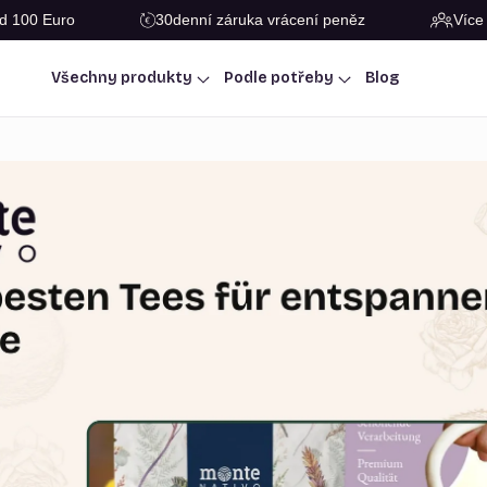
d 100 Euro
30denní záruka vrácení peněz
Více
Všechny produkty
Podle potřeby
Blog