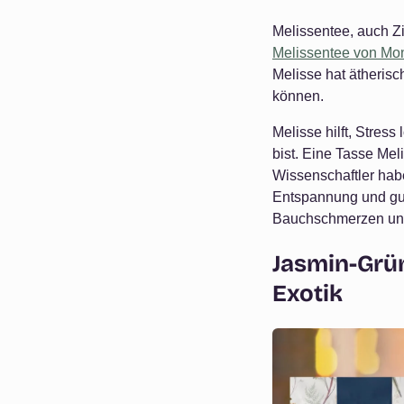
Melissentee, auch Zi
Melissentee von Mon
Melisse hat ätheris
können.
Melisse hilft, Stres
bist. Eine Tasse M
Wissenschaftler habe
Entspannung und gut
Bauchschmerzen und
Jasmin-Grü
Exotik