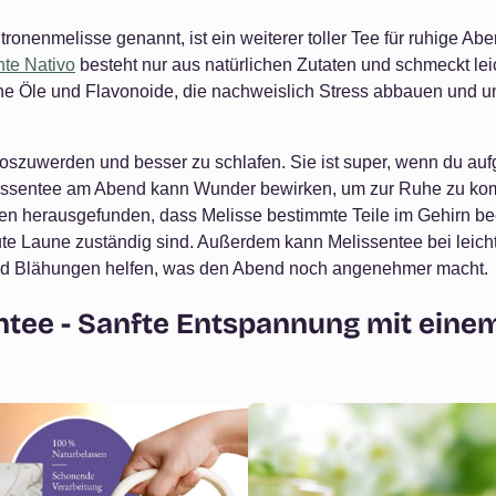
tronenmelisse genannt, ist ein weiterer toller Tee für ruhige Ab
te Nativo
besteht nur aus natürlichen Zutaten und schmeckt lei
che Öle und Flavonoide, die nachweislich Stress abbauen und u
s loszuwerden und besser zu schlafen. Sie ist super, wenn du au
elissentee am Abend kann Wunder bewirken, um zur Ruhe zu k
n herausgefunden, dass Melisse bestimmte Teile im Gehirn beei
e Laune zuständig sind. Außerdem kann Melissentee bei leich
 Blähungen helfen, was den Abend noch angenehmer macht.
ntee - Sanfte Entspannung mit eine