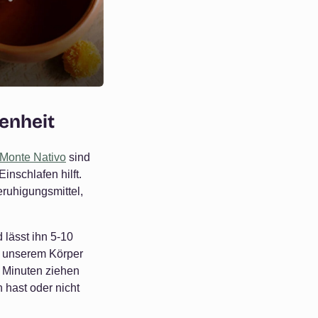
Γ
senheit
 Monte Nativo
sind
inschlafen hilft.
ruhigungsmittel,
 lässt ihn 5-10
h unserem Körper
5 Minuten ziehen
 hast oder nicht