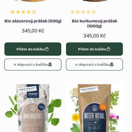
Bio zázvorový prášek (500g)
Bio kurkumový prášek
(1000g)
Běžná
345,00 Kč
Běžná
345,00 Kč
cena
cena
Přidat do košíku
Přidat do košíku
K dispozici v balíčku
K dispozici v balíčku