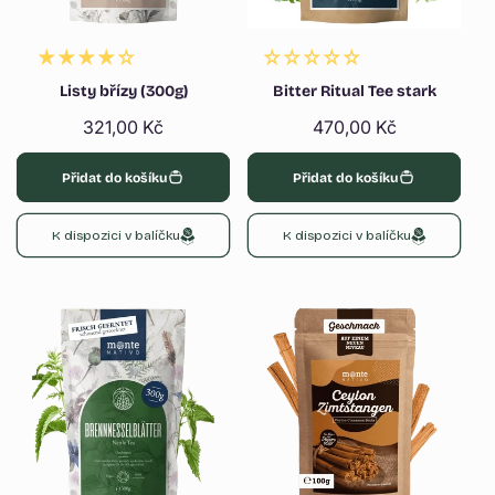
Listy břízy (300g)
Bitter Ritual Tee stark
Běžná
321,00 Kč
Běžná
470,00 Kč
cena
cena
Přidat do košíku
Přidat do košíku
K dispozici v balíčku
K dispozici v balíčku