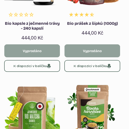
Γ
Bio kapsle z ječmenné trávy
Bio prášek z šípků (1000g)
- 240 kapslí
Běžná
444,00 Kč
Běžná
444,00 Kč
cena
cena
Vyprodáno
Vyprodáno
K dispozici v balíčku
K dispozici v balíčku