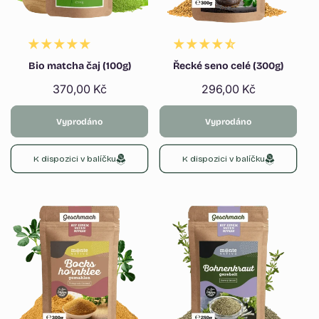
Bio matcha čaj (100g)
Řecké seno celé (300g)
Běžná
370,00 Kč
Běžná
296,00 Kč
cena
cena
Vyprodáno
Vyprodáno
K dispozici v balíčku
K dispozici v balíčku