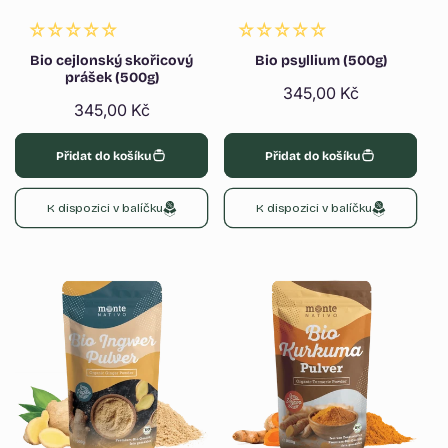
Bio cejlonský skořicový
Bio psyllium (500g)
prášek (500g)
Běžná
345,00 Kč
Běžná
345,00 Kč
cena
cena
Přidat do košíku
Přidat do košíku
K dispozici v balíčku
K dispozici v balíčku