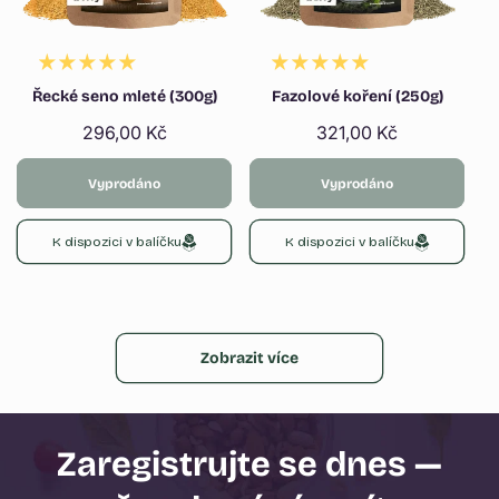
Řecké seno mleté (300g)
Fazolové koření (250g)
Běžná
296,00 Kč
Běžná
321,00 Kč
cena
cena
Vyprodáno
Vyprodáno
K dispozici v balíčku
K dispozici v balíčku
Zobrazit více
Zaregistrujte se dnes —