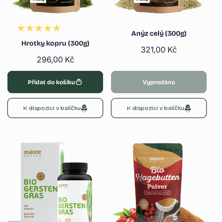
Anýz celý (300g)
Hrotky kopru (300g)
Běžná
321,00 Kč
Běžná
296,00 Kč
cena
cena
Přidat do košíku
Vyprodáno
K dispozici v balíčku
K dispozici v balíčku