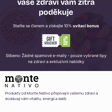
vaše zdraví vám zítra
poděkuje
Staňte se členem a získejte 10%
uvítací bonus
Slíbeno: Žádné spamové e-maily - pouze vybrané tipy
na zdraví a exkluzivní nabídky
Produkty od Monte Nativo přispívají k vašemu zdraví a
dodávají vám vitalitu, energii a další.