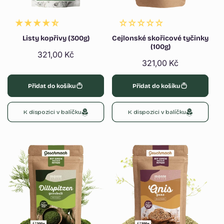
Listy kopřivy (300g)
Cejlonské skořicové tyčinky
(100g)
Běžná
321,00 Kč
Běžná
321,00 Kč
cena
cena
Přidat do košíku
Přidat do košíku
K dispozici v balíčku
K dispozici v balíčku