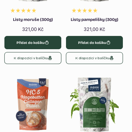
Listy moruše (300g)
Listy pampelišky (300g)
Běžná
321,00 Kč
Běžná
321,00 Kč
cena
cena
Přidat do košíku
Přidat do košíku
K dispozici v balíčku
K dispozici v balíčku