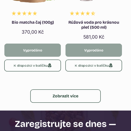
Bio matcha čaj (100g)
Růžová voda pro krásnou
pleť (500 ml)
Běžná
370,00 Kč
Běžná
581,00 Kč
cena
cena
Vyprodáno
Vyprodáno
K dispozici v balíčku
K dispozici v balíčku
Zobrazit více
Zaregistrujte se dnes —