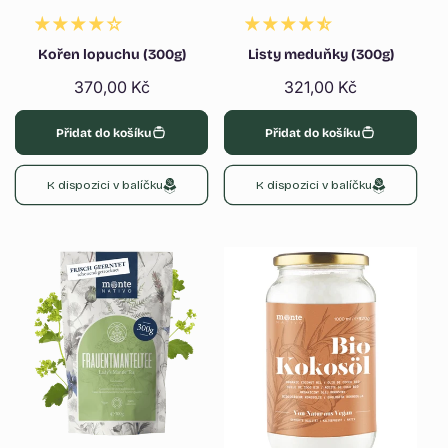
Kořen lopuchu (300g)
Listy meduňky (300g)
Běžná
370,00 Kč
Běžná
321,00 Kč
cena
cena
Přidat do košíku
Přidat do košíku
K dispozici v balíčku
K dispozici v balíčku