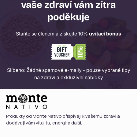
vaše zdraví vám zítra
poděkuje
Staňte se členem a získejte 10%
uvítací bonus
Slíbeno: Žádné spamové e-maily - pouze vybrané tipy
na zdraví a exkluzivní nabídky
Produkty od Monte Nativo přispívají k vašemu zdraví a
dodávají vám vitalitu, energii a další.