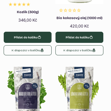
Kozlík (300g)
Bio kokosový olej (1000 ml)
Běžná
346,00 Kč
cena
Běžná
420,00 Kč
cena
Přidat do košíku
Přidat do košíku
K dispozici v balíčku
K dispozici v balíčku