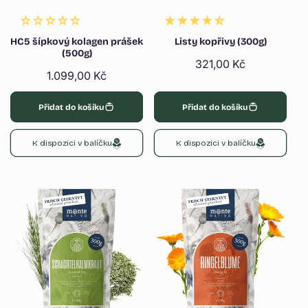
HC5 šípkový kolagen prášek
Listy kopřivy (300g)
(500g)
Běžná
321,00 Kč
Běžná
1.099,00 Kč
cena
cena
Přidat do košíku
Přidat do košíku
K dispozici v balíčku
K dispozici v balíčku