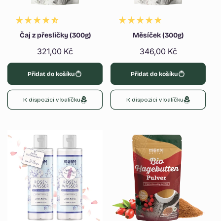
Γ
Čaj z přesličky (300g)
Měsíček (300g)
Běžná
321,00 Kč
Běžná
346,00 Kč
cena
cena
Přidat do košíku
Přidat do košíku
K dispozici v balíčku
K dispozici v balíčku