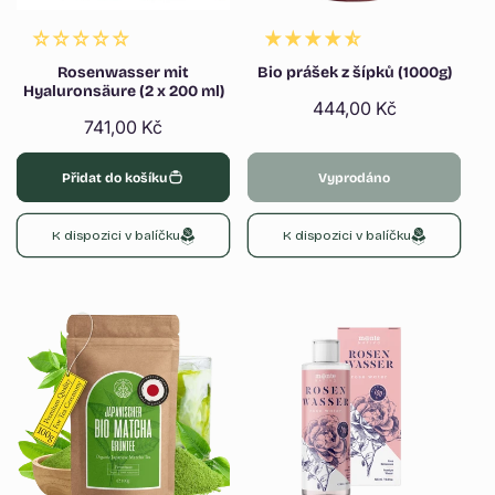
Rosenwasser mit
Bio prášek z šípků (1000g)
Hyaluronsäure (2 x 200 ml)
Běžná
444,00 Kč
Běžná
741,00 Kč
cena
cena
Přidat do košíku
Vyprodáno
K dispozici v balíčku
K dispozici v balíčku